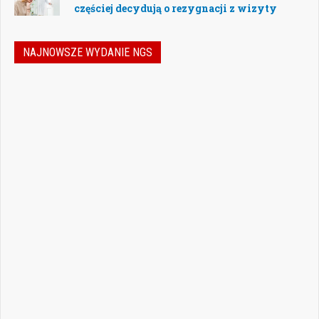
częściej decydują o rezygnacji z wizyty
NAJNOWSZE WYDANIE NGS
Jak podejmować właściwe decyzje w
dynamicznie zmieniającej się
rzeczywistości stomatologicznej? Jak
bezpiecznie rozwijać gabinet, inwestować
w nowoczesne technologie i jednocześnie
nie przeoczyć kwestii prawnych, które
mogą mieć kluczowe znaczenie dla
wykonywania zawodu? Odpowiedzi na…
Czytaj więcej