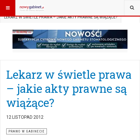
JESTEŚ TUTAJ:
START
AKTUALNOŚCI
PRAWO W GABINECIE
LEKARZ W ŚWIETLE PRAWA – JAKIE AKTY PRAWNE SĄ WIĄŻĄCE?
Lekarz w świetle prawa
– jakie akty prawne są
wiążące?
12 LISTOPAD 2012
PRAWO W GABINECIE