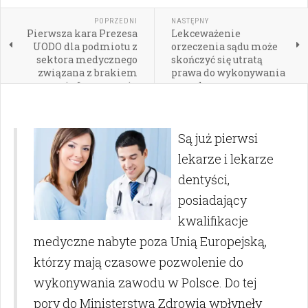
POPRZEDNI
NASTĘPNY
Pierwsza kara Prezesa
Lekceważenie
UODO dla podmiotu z
orzeczenia sądu może
sektora medycznego
skończyć się utratą
związana z brakiem
prawa do wykonywania
poinformowania
zawodu
pacjentów o wycieku
danych osobowych
Są już pierwsi
lekarze i lekarze
dentyści,
posiadający
kwalifikacje
medyczne nabyte poza Unią Europejską,
którzy mają czasowe pozwolenie do
wykonywania zawodu w Polsce. Do tej
pory do Ministerstwa Zdrowia wpłynęły