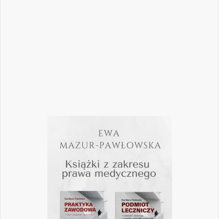
„Nowego Gabinetu Stomatologicznego”
przygotowaliśmy zestaw artykułów, które
pomogą
Czytaj więcej