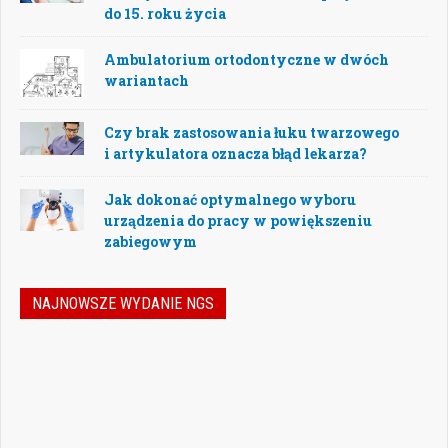
do 15. roku życia
Ambulatorium ortodontyczne w dwóch
wariantach
Czy brak zastosowania łuku twarzowego
i artykulatora oznacza błąd lekarza?
Jak dokonać optymalnego wyboru
urządzenia do pracy w powiększeniu
zabiegowym
NAJNOWSZE WYDANIE NGS
Nowoczesna stomatologia to dziś nie tylko
doskonalenie technik leczenia, ale również
umiejętność podejmowania właściwych
decyzji – klinicznych, organizacyjnych i
biznesowych. W najnowszym numerze