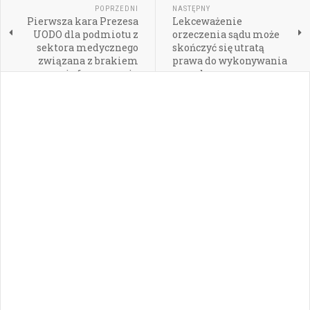
POPRZEDNI
NASTĘPNY
Pierwsza kara Prezesa
Lekceważenie
UODO dla podmiotu z
orzeczenia sądu może
sektora medycznego
skończyć się utratą
związana z brakiem
prawa do wykonywania
poinformowania
zawodu
pacjentów o wycieku
danych osobowych