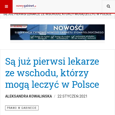
JESTEŚ TUTAJ:
START
AKTUALNOŚCI
PRAWO W GABINECIE
SĄ JUŻ PIERWSI LEKARZE ZE WSCHODU, KTÓRZY MOGĄ LECZYĆ W POLSCE
Są już pierwsi lekarze
ze wschodu, którzy
mogą leczyć w Polsce
ALEKSANDRA KOWALIŃSKA
22 STYCZEŃ 2021
PRAWO W GABINECIE