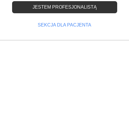
JESTEM PROFESJONALISTĄ
eczności raportowania
cych
SEKCJA DLA PACJENTA
OPRZEDNI
NASTĘPNY
chce NRL
Bez obowiązkowej kwarantanny medyków
Stomatologia jest w najwyższym stopniu podatna n
transmisję wirusa. Skupienie się na reżimie
sanitarnym jest po prostu kwestią rozsądku i wym