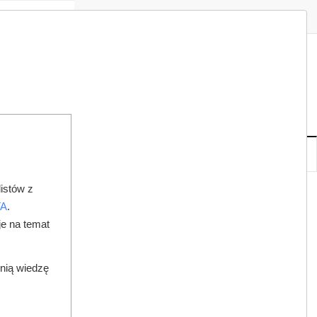
Zaloguj
Zarejestruj
Redakcja
Kontakt
ISH
06
22
CZ
,
SIE
NOWE
IA
KSIĘGARNIA
DO PRAWNIKA
istów z
A O LISTACH OCZEKUJĄCYCH
TA
.
je na temat
dnią wiedzę