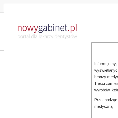
DLA LEKARZA
DLA PACJENTA
PUBLIKACJE NAU
START
AKTUALNOŚCI
MAGAZ
Informujemy, 
wyświetlanych
JESTEŚ TUTAJ:
START
AKTUALNOŚCI
branży medyc
Treści zamies
wyrobów, któ
Przechodząc d
medyczną.