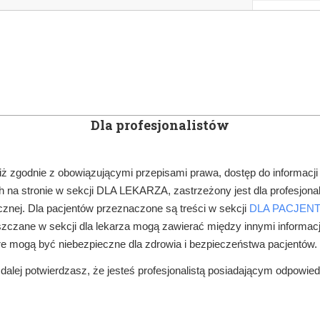
KOWE
NEWSLETTER
DOCTOR&LIFE
ENGL
Dla profesjonalistów
YN
ARTYKUŁY
SUBSKRYPCJA
SZKOLEN
iż zgodnie z obowiązującymi przepisami prawa, dostęp do informacji
 na stronie w sekcji DLA LEKARZA, zastrzeżony jest dla profesjonal
PRAWO W GABINECIE
ZAWIESZENIE KONIECZNOŚCI RAPORTOWANI
znej. Dla pacjentów przeznaczone są treści w sekcji
DLA PACJEN
zczane w sekcji dla lekarza mogą zawierać między innymi informac
re mogą być niebezpieczne dla zdrowia i bezpieczeństwa pacjentów.
alej potwierdzasz, że jesteś profesjonalistą posiadającym odpowie