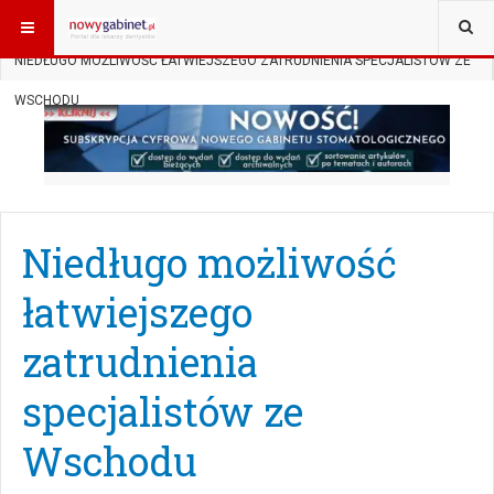
JESTEŚ TUTAJ:
START
AKTUALNOŚCI
PRAWO W GABINECIE
NIEDŁUGO MOŻLIWOŚĆ ŁATWIEJSZEGO ZATRUDNIENIA SPECJALISTÓW ZE
WSCHODU
Niedługo możliwość
łatwiejszego
zatrudnienia
specjalistów ze
Wschodu