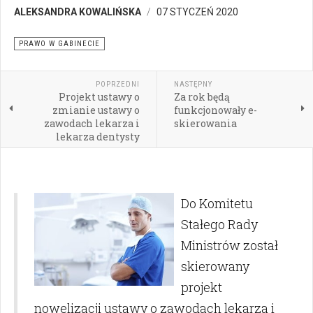
ALEKSANDRA KOWALIŃSKA
07 STYCZEŃ 2020
PRAWO W GABINECIE
POPRZEDNI
NASTĘPNY
Projekt ustawy o
Za rok będą
zmianie ustawy o
funkcjonowały e-
zawodach lekarza i
skierowania
lekarza dentysty
Do Komitetu
Stałego Rady
Ministrów został
skierowany
projekt
nowelizacji ustawy o zawodach lekarza i