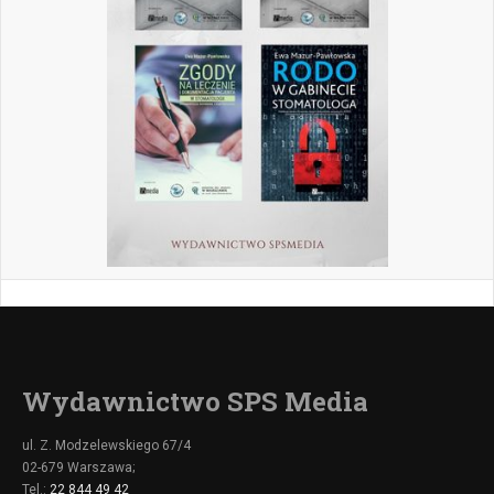
Wydawnictwo SPS Media
ul. Z. Modzelewskiego 67/4
02-679 Warszawa;
Tel.:
22 844 49 42