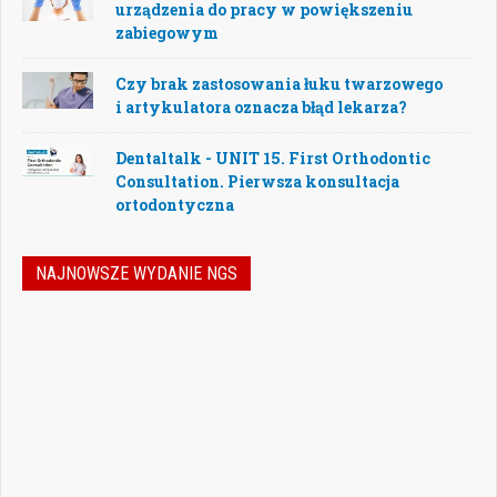
urządzenia do pracy w powiększeniu
zabiegowym
Czy brak zastosowania łuku twarzowego
i artykulatora oznacza błąd lekarza?
Dentaltalk - UNIT 15. First Orthodontic
Consultation. Pierwsza konsultacja
ortodontyczna
NAJNOWSZE WYDANIE NGS
Nowoczesna stomatologia to dziś nie tylko
doskonalenie technik leczenia, ale również
umiejętność podejmowania właściwych
decyzji – klinicznych, organizacyjnych i
biznesowych. W najnowszym numerze
„Nowego Gabinetu Stomatologicznego”
przygotowaliśmy zestaw artykułów, które