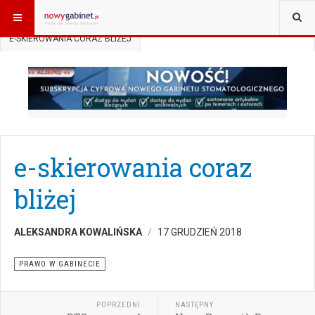
JESTEŚ TUTAJ:
START
AKTUALNOŚCI
PRAWO W GABINECIE
E-SKIEROWANIA CORAZ BLIŻEJ
e-skierowania coraz
bliżej
ALEKSANDRA KOWALIŃSKA
17 GRUDZIEŃ 2018
PRAWO W GABINECIE
POPRZEDNI
NASTĘPNY