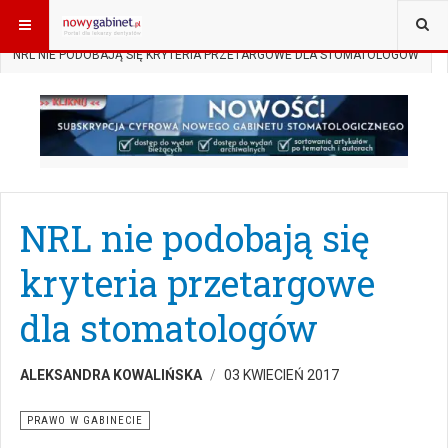
JESTEŚ TUTAJ:
START
AKTUALNOŚCI
PRAWO W GABINECIE
NRL NIE PODOBAJĄ SIĘ KRYTERIA PRZETARGOWE DLA STOMATOLOGÓW
NRL nie podobają się
kryteria przetargowe
dla stomatologów
ALEKSANDRA KOWALIŃSKA
03 KWIECIEŃ 2017
PRAWO W GABINECIE