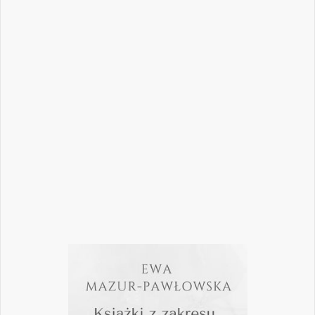
Nowoczesna stomatologia to dziś nie tylko
doskonalenie technik leczenia, ale również
umiejętność podejmowania właściwych
decyzji – klinicznych, organizacyjnych i
biznesowych. W najnowszym numerze
„Nowego Gabinetu Stomatologicznego”
przygotowaliśmy zestaw artykułów, które
pomogą
Czytaj więcej