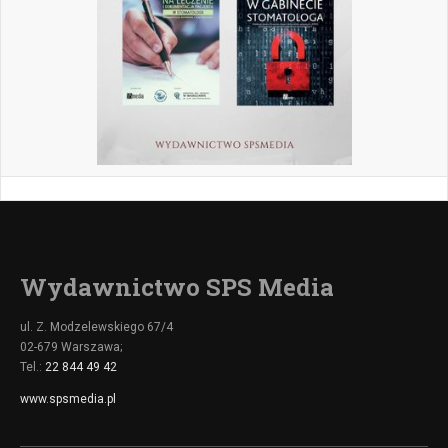
Wydawnictwo SPS Media
ul. Z. Modzelewskiego 67/4
02-679 Warszawa;
Tel.:
22 844 49 42
www.spsmedia.pl