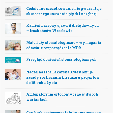
Codzienne szczotkowanie nie gwarantuje
skutecznego usuwania płytki nazębnej
Kamień nazębny ujawnił dietę dawnych
mieszkańców Wrocławia
Materiały stomatologiczne – wymagania
odnośnie rozporządzenia MDR
Przegląd doniesień stomatologicznych
Naczelna Izba Lekarska kwestionuje
zasady rozliczania kiretażu u pacjentów
do 15. roku życia
Ambulatorium ortodontyczne w dwóch
wariantach
Czy brak zastosowania łuku twarzowego