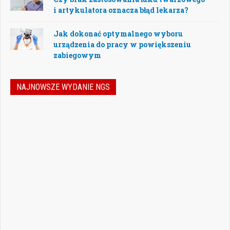
i artykulatora oznacza błąd lekarza?
Jak dokonać optymalnego wyboru
urządzenia do pracy w powiększeniu
zabiegowym
NAJNOWSZE WYDANIE NGS
Nowoczesna stomatologia to dziś nie tylko
doskonalenie technik leczenia, ale również
umiejętność podejmowania właściwych
decyzji – klinicznych, organizacyjnych i
biznesowych. W najnowszym numerze
„Nowego Gabinetu Stomatologicznego”
przygotowaliśmy zestaw artykułów, które
pomogą
Czytaj więcej