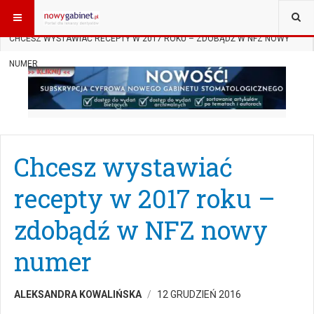
JESTEŚ TUTAJ:
START
AKTUALNOŚCI
PRAWO W GABINECIE
CHCESZ WYSTAWIAĆ RECEPTY W 2017 ROKU – ZDOBĄDŹ W NFZ NOWY
NUMER
Chcesz wystawiać
recepty w 2017 roku –
zdobądź w NFZ nowy
numer
ALEKSANDRA KOWALIŃSKA
12 GRUDZIEŃ 2016