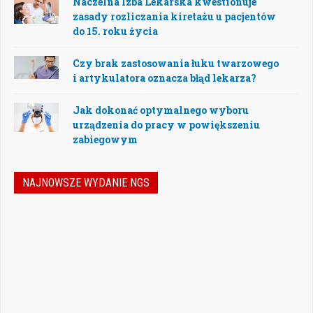
Naczelna Izba Lekarska kwestionuje
zasady rozliczania kiretażu u pacjentów
do 15. roku życia
Czy brak zastosowania łuku twarzowego
i artykulatora oznacza błąd lekarza?
Jak dokonać optymalnego wyboru
urządzenia do pracy w powiększeniu
zabiegowym
NAJNOWSZE WYDANIE NGS
Nowoczesna stomatologia to dziś nie tylko
doskonalenie technik leczenia, ale również
umiejętność podejmowania właściwych
decyzji – klinicznych, organizacyjnych i
biznesowych. W najnowszym numerze
„Nowego Gabinetu Stomatologicznego”
przygotowaliśmy zestaw artykułów, które