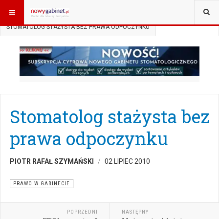
JESTEŚ TUTAJ:
START
AKTUALNOŚCI
PRAWO W GABINECIE
STOMATOLOG STAŻYSTA BEZ PRAWA ODPOCZYNKU
Stomatolog stażysta bez
prawa odpoczynku
PIOTR RAFAŁ SZYMAŃSKI
02 LIPIEC 2010
PRAWO W GABINECIE
POPRZEDNI
NASTĘPNY