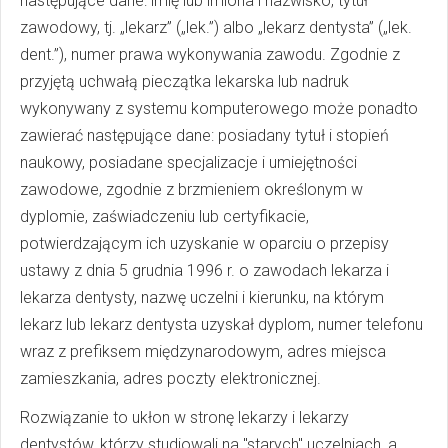
następujące dane: imię lub imiona i nazwisko, tytuł
zawodowy, tj. „lekarz” („lek.”) albo „lekarz dentysta” („lek.
dent.”), numer prawa wykonywania zawodu. Zgodnie z
przyjętą uchwałą pieczątka lekarska lub nadruk
wykonywany z systemu komputerowego może ponadto
zawierać następujące dane: posiadany tytuł i stopień
naukowy, posiadane specjalizacje i umiejętności
zawodowe, zgodnie z brzmieniem określonym w
dyplomie, zaświadczeniu lub certyfikacie,
potwierdzającym ich uzyskanie w oparciu o przepisy
ustawy z dnia 5 grudnia 1996 r. o zawodach lekarza i
lekarza dentysty, nazwę uczelni i kierunku, na którym
lekarz lub lekarz dentysta uzyskał dyplom, numer telefonu
wraz z prefiksem międzynarodowym, adres miejsca
zamieszkania, adres poczty elektronicznej.
Rozwiązanie to ukłon w stronę lekarzy i lekarzy
dentystów, którzy studiowali na "starych" uczelniach, a