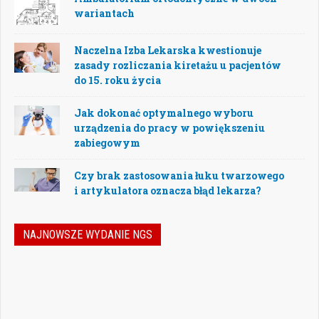
wariantach
Naczelna Izba Lekarska kwestionuje
zasady rozliczania kiretażu u pacjentów
do 15. roku życia
Jak dokonać optymalnego wyboru
urządzenia do pracy w powiększeniu
zabiegowym
Czy brak zastosowania łuku twarzowego
i artykulatora oznacza błąd lekarza?
NAJNOWSZE WYDANIE NGS
Nowoczesna stomatologia to dziś nie tylko
doskonalenie technik leczenia, ale również
umiejętność podejmowania właściwych
decyzji – klinicznych, organizacyjnych i