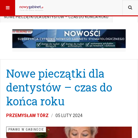
JESTEŚ TUTAJ:
START
AKTUALNOŚCI
PRAWO W GABINECIE
NOWE PIECZĄTKI DLA DENTYSTÓW – CZAS DO KOŃCA ROKU
Nowe pieczątki dla
dentystów – czas do
końca roku
PRZEMYSŁAW TÓRZ
05 LUTY 2024
PRAWO W GABINECIE