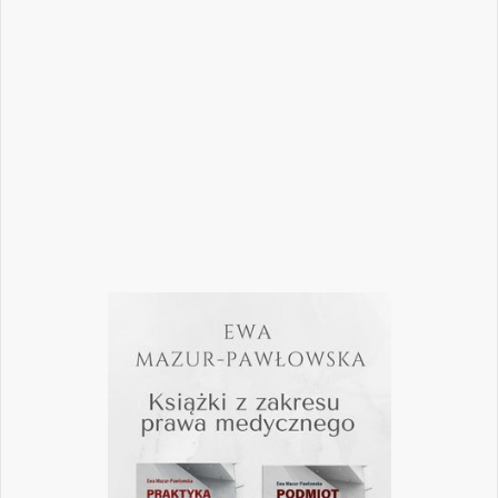
biznesowych. W najnowszym numerze
„Nowego Gabinetu Stomatologicznego”
przygotowaliśmy zestaw artykułów, które
pomogą
Czytaj więcej