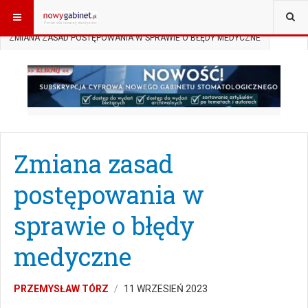
JESTEŚ TUTAJ:
START
AKTUALNOŚCI
PRAWO W GABINECIE
ZMIANA ZASAD POSTĘPOWANIA W SPRAWIE O BŁĘDY MEDYCZNE
Zmiana zasad
postępowania w
sprawie o błędy
medyczne
PRZEMYSŁAW TÓRZ
11 WRZESIEŃ 2023