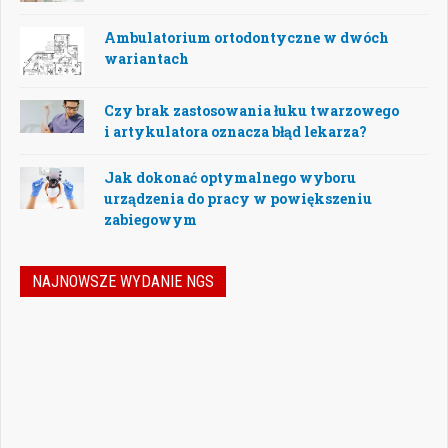
Ambulatorium ortodontyczne w dwóch
wariantach
Czy brak zastosowania łuku twarzowego
i artykulatora oznacza błąd lekarza?
Jak dokonać optymalnego wyboru
urządzenia do pracy w powiększeniu
zabiegowym
NAJNOWSZE WYDANIE NGS
Jak podejmować właściwe decyzje w
dynamicznie zmieniającej się
rzeczywistości stomatologicznej? Jak
bezpiecznie rozwijać gabinet, inwestować
w nowoczesne technologie i jednocześnie
nie przeoczyć kwestii prawnych, które