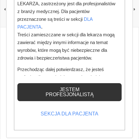
LEKARZA, zastrzeżony jest dla profesjonalistów
Zmiany w formie
Więcej wolnych miejsc
kształcenia lekarzy i
specjalizacyjnych
z branży medycznej. Dla pacjentów
lekarzy dentystów
przeznaczone są treści w sekcji
DLA
PACJENTA
.
Treści zamieszczane w sekcji dla lekarza mogą
zawierać między innymi informacje na temat
wyrobów, które mogą być niebezpieczne dla
zdrowia i bezpieczeństwa pacjentów.
Przechodząc dalej potwierdzasz, że jesteś
profesjonalistą posiadającym odpowiednią
wiedzę medyczną.
JESTEM
PROFESJONALISTĄ
SEKCJA DLA PACJENTA