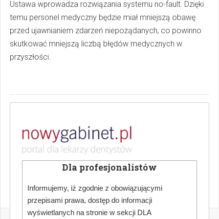
Ustawa wprowadza rozwiązania systemu no-fault. Dzięki
temu personel medyczny będzie miał mniejszą obawę
przed ujawnianiem zdarzeń niepożądanych, co powinno
skutkować mniejszą liczbą błędów medycznych w
przyszłości.
Nowy Gabinet Stomatologiczny:
Odszkodowanie za błędy medyczne
Więcej ciekawych artykułów w "Nowy Gabinet
Stomatologiczny" -
zamów prenumeratę
lub kup
Dla profesjonalistów
prenumeratę w naszym sklepie
.
Informujemy, iż zgodnie z obowiązującymi
przepisami prawa, dostęp do informacji
wyświetlanych na stronie w sekcji DLA
POPRZEDNI
NASTĘPNY