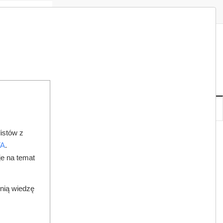
Zaloguj
Zarejestruj
Redakcja
Kontakt
ISH
07
19
PT
,
SIE
NOWE
IA
KSIĘGARNIA
DO PRAWNIKA
istów z
TA
.
je na temat
dnią wiedzę