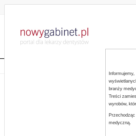
DLA LEKARZA
DLA PACJENTA
PUBLIKACJE NAU
START
AKTUALNOŚCI
MAGAZ
Informujemy, 
wyświetlanych
JESTEŚ TUTAJ:
START
AKTUALNOŚCI
branży medyc
Treści zamies
wyrobów, któ
Przechodząc d
medyczną.