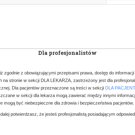
KOWE
NEWSLETTER
DOCTOR&LIFE
ENGL
Dla profesjonalistów
YN
ARTYKUŁY
SUBSKRYPCJA
SZKOLEN
iż zgodnie z obowiązującymi przepisami prawa, dostęp do informacji
 na stronie w sekcji DLA LEKARZA, zastrzeżony jest dla profesjonal
PRAWO W GABINECIE
SOLIDARNA ODPOWIEDZIALNOŚĆ LEKARZY
znej. Dla pacjentów przeznaczone są treści w sekcji
DLA PACJEN
zczane w sekcji dla lekarza mogą zawierać między innymi informac
re mogą być niebezpieczne dla zdrowia i bezpieczeństwa pacjentów.
alej potwierdzasz, że jesteś profesjonalistą posiadającym odpowie