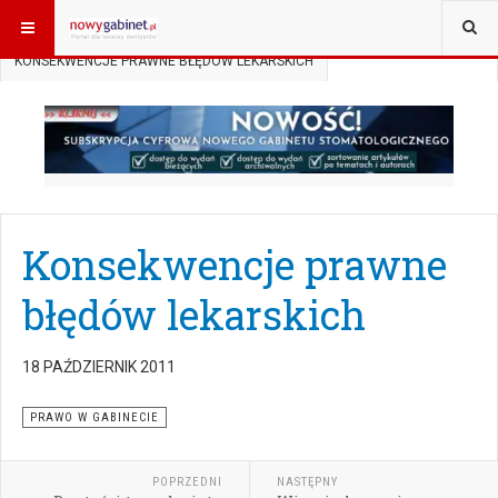
JESTEŚ TUTAJ:
START
AKTUALNOŚCI
PRAWO W GABINECIE
KONSEKWENCJE PRAWNE BŁĘDÓW LEKARSKICH
Konsekwencje prawne
błędów lekarskich
18 PAŹDZIERNIK 2011
PRAWO W GABINECIE
POPRZEDNI
NASTĘPNY