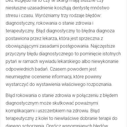
Bez względu na to czy te skargi mają słuszne czy
niesłuszne uzasadnienie kosztują dentystę mnóstwo
stresu i czasu. Wyróżniamy trzy rodzaje błędów:
diagnostyczny, rokowania o stanie zdrowia i
terapeutyczny. Błąd diagnostyczny to błędna diagnoza
postawiona przez lekarza, która jest sprzeczna z
obowiązującymi zasadami postępowania. Najczęstsze
przyczyny błędu diagnostycznego to pominięcie istotnych
pytań w ramach wywiadu lekarskiego albo niewykonanie
odpowiednich badań. Czasem powodem jest
nieumiejętne ocenienie informacji, które powinny
wystarczyć do wystawienia właściwego rozpoznania.
Błąd rokowania o stanie zdrowia w połączeniu z błędem
diagnostycznym może skutkować poważnymi
komplikacjami i uszczerbkiem na zdrowiu. Błąd
terapeutyczny z kolei to niewłaściwe dobranie terapii do
danego schorzenia. Oprócz wspomnianych błędów