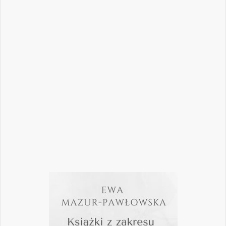
Nowoczesna stomatologia to dziś nie tylko
doskonalenie technik leczenia, ale również
umiejętność podejmowania właściwych
decyzji – klinicznych, organizacyjnych i
biznesowych. W najnowszym numerze
„Nowego Gabinetu Stomatologicznego”
przygotowaliśmy zestaw artykułów, które
pomogą
Czytaj więcej