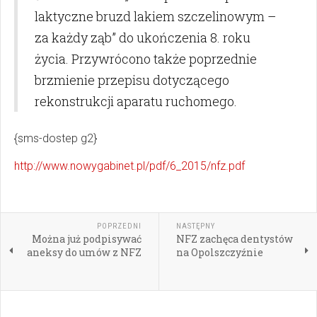
laktyczne bruzd lakiem szczelinowym –
za każdy ząb” do ukończenia 8. roku
życia. Przywrócono także poprzednie
brzmienie przepisu dotyczącego
rekonstrukcji aparatu ruchomego.
{sms-dostep g2}
http://www.nowygabinet.pl/pdf/6_2015/nfz.pdf
POPRZEDNI
NASTĘPNY
Można już podpisywać
NFZ zachęca dentystów
aneksy do umów z NFZ
na Opolszczyźnie