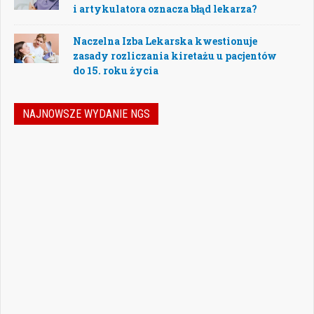
i artykulatora oznacza błąd lekarza?
Naczelna Izba Lekarska kwestionuje
zasady rozliczania kiretażu u pacjentów
do 15. roku życia
NAJNOWSZE WYDANIE NGS
Nowoczesna stomatologia to dziś nie tylko
doskonalenie technik leczenia, ale również
umiejętność podejmowania właściwych
decyzji – klinicznych, organizacyjnych i
biznesowych. W najnowszym numerze
„Nowego Gabinetu Stomatologicznego”
przygotowaliśmy zestaw artykułów, które
pomogą
Czytaj więcej