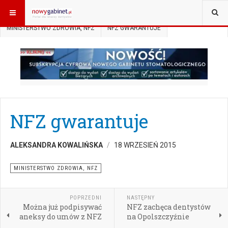
JESTEŚ TUTAJ:
START
AKTUALNOŚCI
MINISTERSTWO ZDROWIA, NFZ
NFZ GWARANTUJE
NFZ gwarantuje
ALEKSANDRA KOWALIŃSKA
18 WRZESIEŃ 2015
MINISTERSTWO ZDROWIA, NFZ
POPRZEDNI
NASTĘPNY
Można już podpisywać
NFZ zachęca dentystów
aneksy do umów z NFZ
na Opolszczyźnie