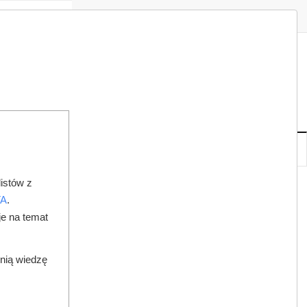
Zaloguj
Zarejestruj
Redakcja
Kontakt
ISH
07
19
PT
,
SIE
NOWE
IA
KSIĘGARNIA
DO PRAWNIKA
istów z
TY”
TA
.
je na temat
dnią wiedzę