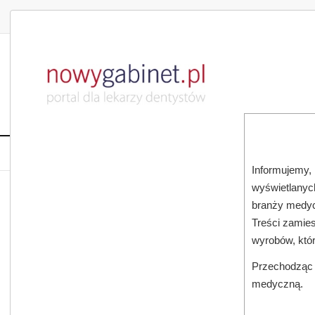
DLA LEKARZA
DLA PACJENTA
PUBLIKACJE NAU
START
AKTUALNOŚCI
MAGAZ
Informujemy, 
wyświetlanych
JESTEŚ TUTAJ:
START
AKTUALNOŚCI
branży medyc
Treści zamies
wyrobów, któ
Przechodząc d
medyczną.