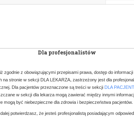
KOWE
NEWSLETTER
DOCTOR&LIFE
ENGL
Dla profesjonalistów
YN
ARTYKUŁY
SUBSKRYPCJA
SZKOLEN
iż zgodnie z obowiązującymi przepisami prawa, dostęp do informacji
 na stronie w sekcji DLA LEKARZA, zastrzeżony jest dla profesjonal
FINANSE, ZUS
SKŁADKI CZŁONKOWSKIE MOŻNA „WRZUCIĆ W KOSZ
znej. Dla pacjentów przeznaczone są treści w sekcji
DLA PACJEN
zczane w sekcji dla lekarza mogą zawierać między innymi informac
re mogą być niebezpieczne dla zdrowia i bezpieczeństwa pacjentów.
alej potwierdzasz, że jesteś profesjonalistą posiadającym odpowie