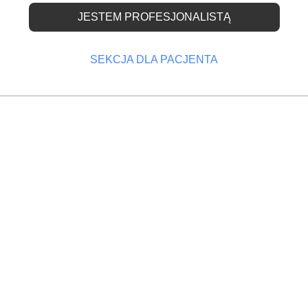
JESTEM PROFESJONALISTĄ
skie można „wrzucić 
SEKCJA DLA PACJENTA