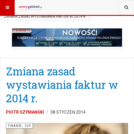
JESTEŚ TUTAJ:
START
AKTUALNOŚCI
FINANSE, ZUS
ZMIANA ZASAD WYSTAWIANIA FAKTUR W 2014 R.
Zmiana zasad
wystawiania faktur w
2014 r.
PIOTR SZYMAŃSKI
08 STYCZEŃ 2014
FINANSE, ZUS