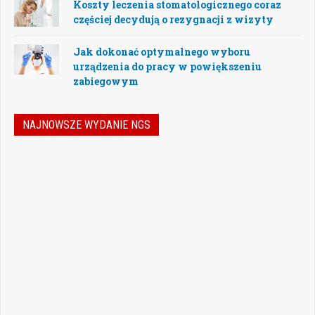
Koszty leczenia stomatologicznego coraz
częściej decydują o rezygnacji z wizyty
Jak dokonać optymalnego wyboru
urządzenia do pracy w powiększeniu
zabiegowym
NAJNOWSZE WYDANIE NGS
Jak podejmować właściwe decyzje w
dynamicznie zmieniającej się
rzeczywistości stomatologicznej? Jak
bezpiecznie rozwijać gabinet, inwestować
w nowoczesne technologie i jednocześnie
nie przeoczyć kwestii prawnych, które
mogą mieć kluczowe znaczenie dla
wykonywania zawodu? Odpowiedzi na…
Czytaj więcej